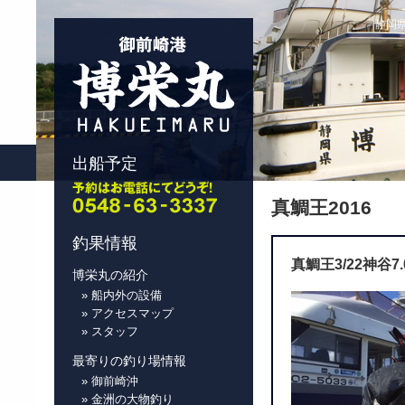
静岡県
出船予定
真鯛王2016
釣果情報
真鯛王3/22神谷7
博栄丸の紹介
» 船内外の設備
» アクセスマップ
» スタッフ
最寄りの釣り場情報
» 御前崎沖
» 金洲の大物釣り