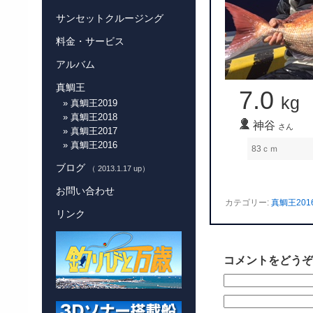
サンセットクルージング
料金・サービス
アルバム
真鯛王
7.0
kg
» 真鯛王2019
» 真鯛王2018
神谷
さん
» 真鯛王2017
» 真鯛王2016
83ｃｍ
ブログ
（ 2013.1.17 up）
お問い合わせ
カテゴリー:
真鯛王201
リンク
コメントをどうぞ