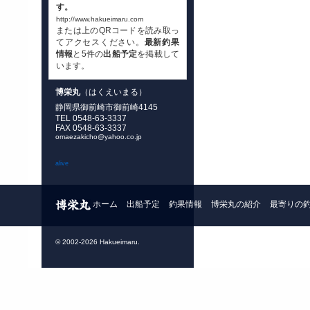
す。
http://www.hakueimaru.com
または上のQRコードを読み取っ
てアクセスください。
最新釣果
情報
と5件の
出船予定
を掲載して
います。
博栄丸
（はくえいまる）
静岡県御前崎市御前崎4145
TEL 0548-63-3337
FAX 0548-63-3337
omaezakicho@yahoo.co.jp
alive
ホーム
出船予定
釣果情報
博栄丸の紹介
最寄りの
© 2002-2026 Hakueimaru.