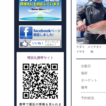
マダイ メイチダイ
イサキ 他
博栄丸携帯サイト
出船日
場所
ターゲット
備考
予約状況
携帯で最近の情報を見られま