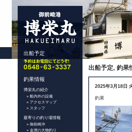
静岡県
出船予定
出船予定
,
釣果
釣果情報
2025年3月18日
博栄丸の紹介
» 船内外の設備
釣果
» アクセスマップ
» スタッフ
最寄りの釣り場情報
» 御前崎沖
» 金洲の大物釣り