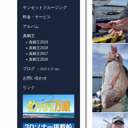
サンセットクルージング
料金・サービス
アルバム
真鯛王
» 真鯛王2019
» 真鯛王2018
» 真鯛王2017
» 真鯛王2016
ブログ
（ 2013.1.17 up）
お問い合わせ
リンク