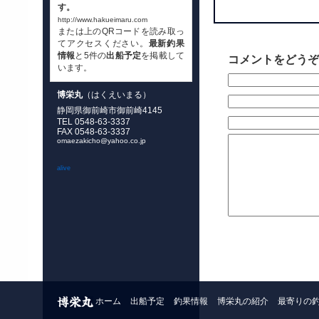
す。
http://www.hakueimaru.com
または上のQRコードを読み取っ
てアクセスください。
最新釣果
情報
と5件の
出船予定
を掲載して
コメントをどうぞ
います。
博栄丸
（はくえいまる）
静岡県御前崎市御前崎4145
TEL 0548-63-3337
FAX 0548-63-3337
omaezakicho@yahoo.co.jp
alive
ホーム
出船予定
釣果情報
博栄丸の紹介
最寄りの